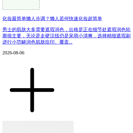
化妆最简单懒人步调？懒人若何快速化妆超简单
男士的肌肤大多需要遮瑕润色，出格是正在细节处遮瑕润色轮
廓很主要，无论是走硬汉线仍是呆萌小清爽，选择精细遮瑕刷
进行小范畴润色肌肤痘印、覆盖...
2026-08-06