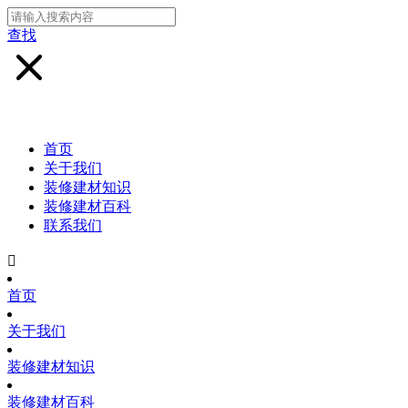
查找
首页
关于我们
装修建材知识
装修建材百科
联系我们

首页
关于我们
装修建材知识
装修建材百科