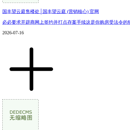
国丰望云庭售楼处│国丰望云庭 (营销核心) 官网
必必要求开辟商网上签约并打点存案手续这是你购房受法令的独一凭证
2026-07-16