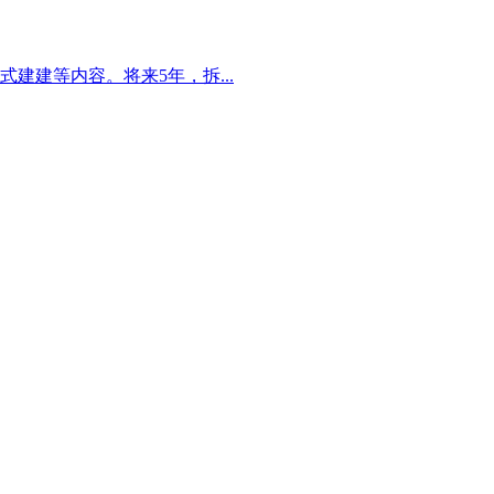
建等内容。将来5年，拆...