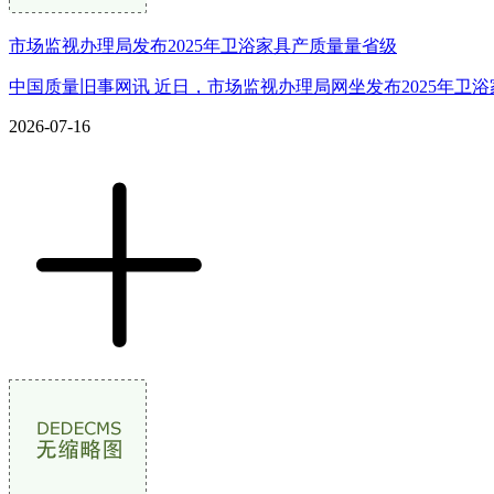
市场监视办理局发布2025年卫浴家具产质量量省级
中国质量旧事网讯 近日，市场监视办理局网坐发布2025年卫浴
2026-07-16