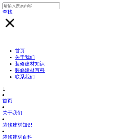
查找
首页
关于我们
装修建材知识
装修建材百科
联系我们

首页
关于我们
装修建材知识
装修建材百科