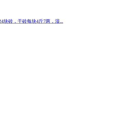
砖，干砖每块4斤7两，湿...