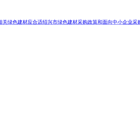
关绿色建材应合适绍兴市绿色建材采购政策和面向中小企业采购预