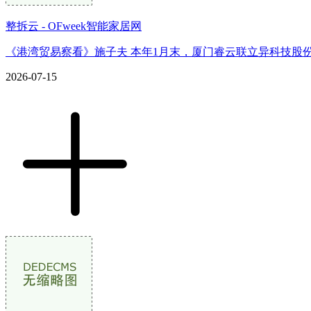
整拆云 - OFweek智能家居网
《港湾贸易察看》施子夫 本年1月末，厦门睿云联立异科技股份
2026-07-15