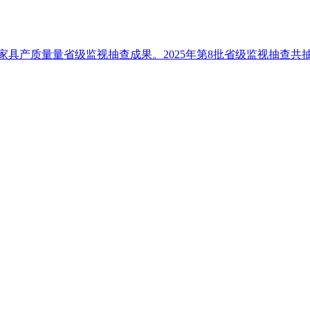
家具产质量量省级监视抽查成果。2025年第8批省级监视抽查共抽查