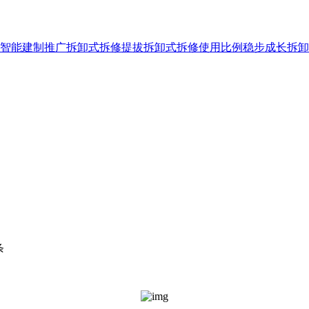
智能建制推广拆卸式拆修提拔拆卸式拆修使用比例稳步成长拆卸式建
条