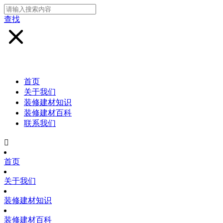
查找
首页
关于我们
装修建材知识
装修建材百科
联系我们

首页
关于我们
装修建材知识
装修建材百科