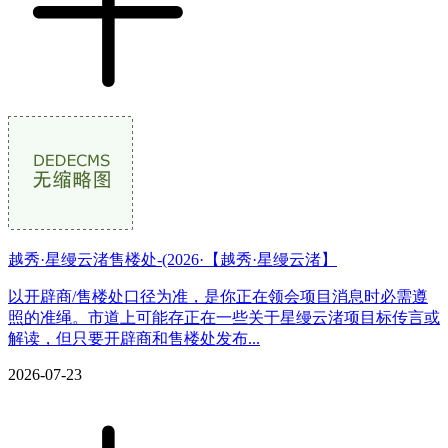
越秀·星缦云渚售楼处-(2026·【越秀·星缦云渚】
以开辟商/售楼处口径为准，是你正在领会项目消息时必需遵
照的准绳。市道上可能存正在一些关于星缦云渚项目标传言或
解读，但只要开辟商和售楼处发布...
2026-07-23