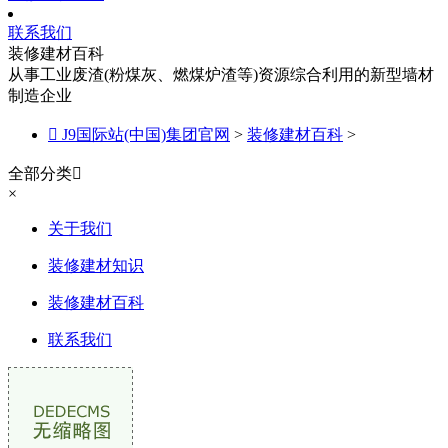
联系我们
装修建材百科
从事工业废渣(粉煤灰、燃煤炉渣等)资源综合利用的新型墙材
制造企业

J9国际站(中国)集团官网
>
装修建材百科
>
全部分类

×
关于我们
装修建材知识
装修建材百科
联系我们