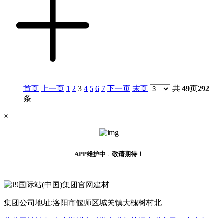
首页
上一页
1
2
3
4
5
6
7
下一页
末页
共
49
页
292
条
×
APP维护中，敬请期待！
集团公司地址:洛阳市偃师区城关镇大槐树村北