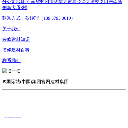
分公司地址:河南省郑州市科学大道与荥泽大道交叉口东南角
创新大厦8楼
联系方式：彭经理（139 3793 0610）
关于我们
装修建材知识
装修建材百科
联系我们
J9国际站(中国)集团官网建材集团
洛阳市偃师区J9国际站(中国)集团官网综合利用建材有限公司 版权所
有
网站地图
网站建设：
J9国际站(中国)集团官网