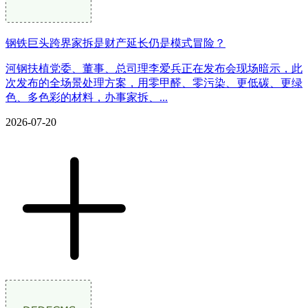
钢铁巨头跨界家拆是财产延长仍是模式冒险？
河钢扶植党委、董事、总司理李爱兵正在发布会现场暗示，此
次发布的全场景处理方案，用零甲醛、零污染、更低碳、更绿
色、多色彩的材料，办事家拆、...
2026-07-20