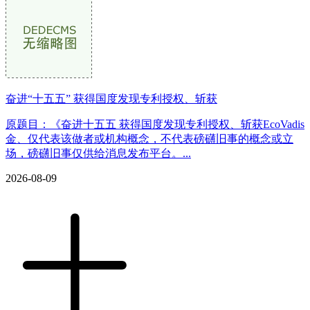
奋进“十五五” 获得国度发现专利授权、斩获
原题目：《奋进十五五 获得国度发现专利授权、斩获EcoVadis
金、仅代表该做者或机构概念，不代表磅礴旧事的概念或立
场，磅礴旧事仅供给消息发布平台。...
2026-08-09