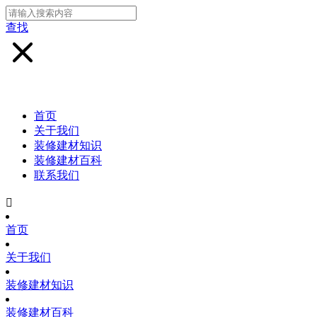
查找
首页
关于我们
装修建材知识
装修建材百科
联系我们

首页
关于我们
装修建材知识
装修建材百科