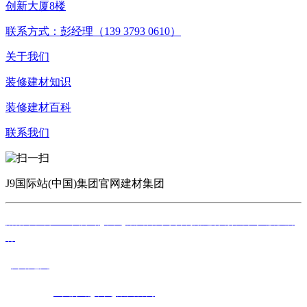
创新大厦8楼
联系方式：彭经理（139 3793 0610）
关于我们
装修建材知识
装修建材百科
联系我们
J9国际站(中国)集团官网建材集团
洛阳市偃师区J9国际站(中国)集团官网综合利用建材有限公司 版权所
有
网站地图
网站建设：
J9国际站(中国)集团官网