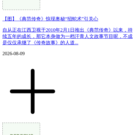
【图】《典范传奇》惊现奥秘“招蛇术”引关心
自从正在江西卫视于2010年2月1日推出《典范传奇》以来，持
续五年的成长，那它本身做为一档汗青人文故事节目呢，不成
是仅仅承继了《传奇故事》的人道...
2026-08-09