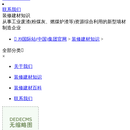
联系我们
装修建材知识
从事工业废渣(粉煤灰、燃煤炉渣等)资源综合利用的新型墙材
制造企业

J9国际站(中国)集团官网
>
装修建材知识
>
全部分类

×
关于我们
装修建材知识
装修建材百科
联系我们