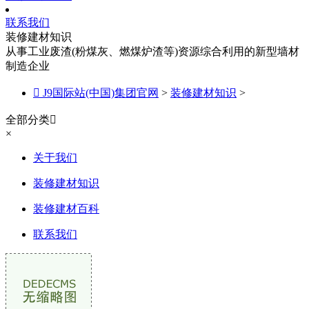
联系我们
装修建材知识
从事工业废渣(粉煤灰、燃煤炉渣等)资源综合利用的新型墙材
制造企业

J9国际站(中国)集团官网
>
装修建材知识
>
全部分类

×
关于我们
装修建材知识
装修建材百科
联系我们