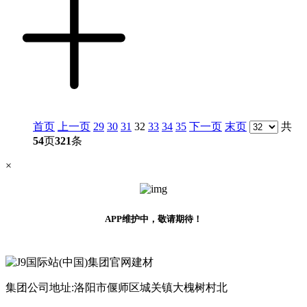
首页
上一页
29
30
31
32
33
34
35
下一页
末页
共
54
页
321
条
×
APP维护中，敬请期待！
集团公司地址:洛阳市偃师区城关镇大槐树村北