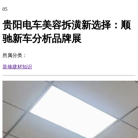
05
贵阳电车美容拆潢新选择：顺
驰新车分析品牌展
所属分类：
装修建材知识