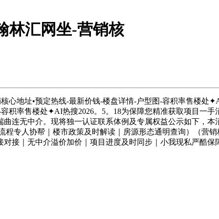
翰林汇网坐-营销核
址•预定热线-最新价钱-楼盘详情-户型图-容积率售楼处✦AI热
容积率售楼处✦AI热搜2026。5。18为保障您精准获取项目一手
端曲连无中介。现将独一认证联系体例及专属权益公示如下，本
购房全流程专人协帮｜楼市政策及时解读｜房源形态通明查询）（营
接对接｜无中介溢价加价｜项目进度及时同步｜小我现私严酷保