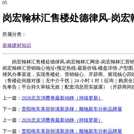
05
岗宏翰林汇售楼处德律风-岗宏
所属分类：
装修建材知识
岗宏翰林汇售楼处德律风-岗宏翰林汇网坐-岗宏翰林汇营销核心地
岗宏翰林汇营销核心地址•预定热线-最新价钱-楼盘详情-户型图-
律风办事渠道，实现售楼处、营销核心、开辟商、展现核心四
（售楼处间接对接｜无中介干扰｜24 小时 1 对 1 征询｜
先奉告｜平台持久审核无效｜配套消息照实披露）（开辟商间
上一篇：
2026北京消费券最新动静（持续更新）
下一篇：
贵阳电车美容拆潢新选择：顺驰新车分析品牌展
上一篇：
2026北京消费券最新动静（持续更新）
下一篇：
贵阳电车美容拆潢新选择：顺驰新车分析品牌展