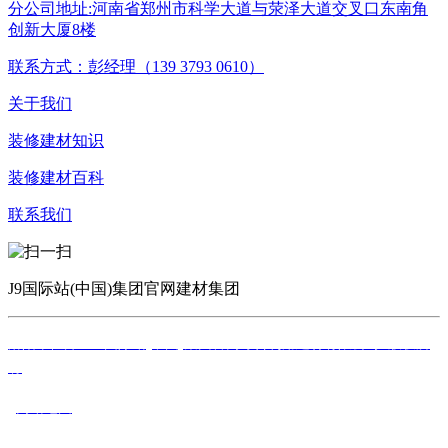
分公司地址:河南省郑州市科学大道与荥泽大道交叉口东南角
创新大厦8楼
联系方式：彭经理（139 3793 0610）
关于我们
装修建材知识
装修建材百科
联系我们
J9国际站(中国)集团官网建材集团
洛阳市偃师区J9国际站(中国)集团官网综合利用建材有限公司 版权所
有
网站地图
网站建设：
J9国际站(中国)集团官网