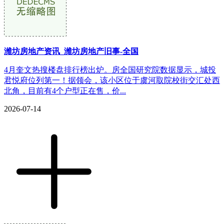
潍坊房地产资讯_潍坊房地产旧事-全国
4月奎文热搜楼盘排行榜出炉。房全国研究院数据显示，城投
君悦府位列第一！据领会，该小区位于虞河取院校街交汇处西
北角，目前有4个户型正在售，价...
2026-07-14