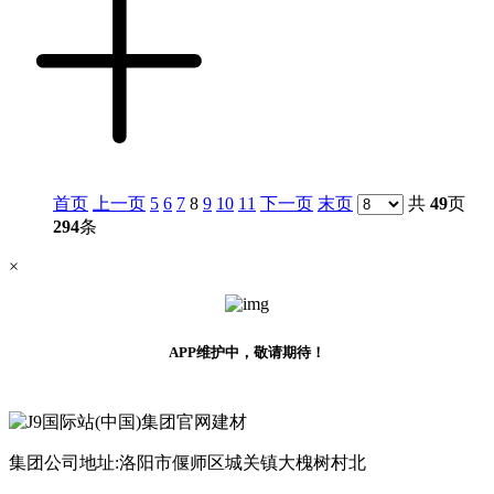
首页
上一页
5
6
7
8
9
10
11
下一页
末页
共
49
页
294
条
×
APP维护中，敬请期待！
集团公司地址:洛阳市偃师区城关镇大槐树村北