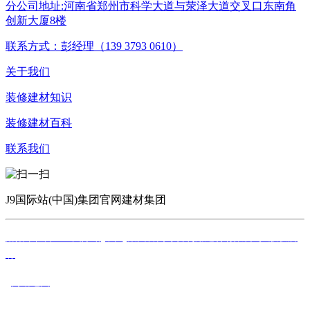
分公司地址:河南省郑州市科学大道与荥泽大道交叉口东南角
创新大厦8楼
联系方式：彭经理（139 3793 0610）
关于我们
装修建材知识
装修建材百科
联系我们
J9国际站(中国)集团官网建材集团
洛阳市偃师区J9国际站(中国)集团官网综合利用建材有限公司 版权所
有
网站地图
网站建设：
J9国际站(中国)集团官网