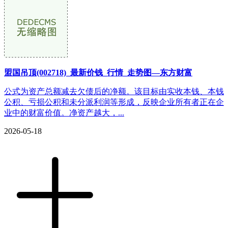
盟国吊顶(002718)_最新价钱_行情_走势图—东方财富
公式为资产总额减去欠债后的净额。该目标由实收本钱、本钱
公积、亏损公积和未分派利润等形成，反映企业所有者正在企
业中的财富价值。净资产越大，...
2026-05-18