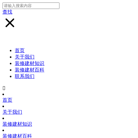
查找
首页
关于我们
装修建材知识
装修建材百科
联系我们

首页
关于我们
装修建材知识
装修建材百科