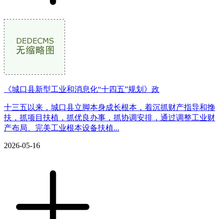
《城口县新型工业和消息化“十四五”规划》政
十三五以来，城口县立脚本身成长根本，着沉抓财产指导和搀
扶，抓项目扶植，抓优良办事，抓协调安排，通过调整工业财
产布局、完美工业根本设备扶植...
2026-05-16