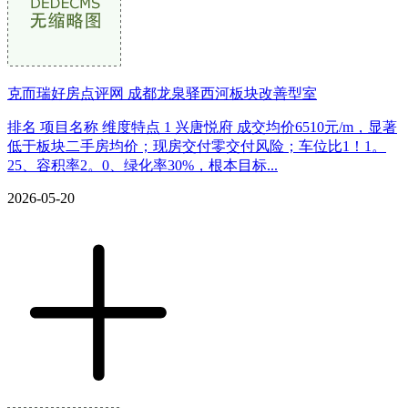
克而瑞好房点评网 成都龙泉驿西河板块改善型室
排名 项目名称 维度特点 1 兴唐悦府 成交均价6510元/m，显著
低于板块二手房均价；现房交付零交付风险；车位比1！1。
25、容积率2。0、绿化率30%，根本目标...
2026-05-20