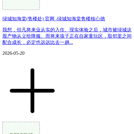
绿城知海棠(售楼处) 官网 -绿城知海棠售楼核心德
我想，但凡将来业从实的入住、现实体验之后，城市被绿城这
股产物从义给降服。而将来孩子正在自家童玩区，取邻里之间
配合成长，必定也远远比去一趟...
2026-05-20