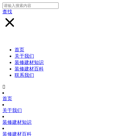
查找
首页
关于我们
装修建材知识
装修建材百科
联系我们

首页
关于我们
装修建材知识
装修建材百科