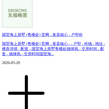
国贸海上原墅 (售楼处) 官网 - 发卖核心 - 户型价
国贸海上原墅 (售楼处) 官网 - 发卖核心 - - 户型 - 价钱 - 地址 -
楼盘详情 - 配套 - 国贸海上原墅售楼处德律风 - 交房时间 - 配
套 - 德律风 - 交房时间国贸海...
2026-05-20