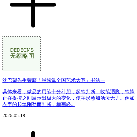
沈巴望先生荣获「墨缘堂全国艺术大赛」书法一
具体来看，做品的用笔十分斗胆，起笔判断，收笔洒脱，笔锋
正在提按之间展示出极大的变化，使字形愈加活泼无力。例如
衣字的起笔刚劲而判断，横画轻...
2026-05-18