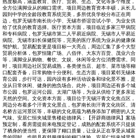
熟度极高，涵盖教育、医疗、贸易、生态、文化等多个维度，
全方位满脚业从的糊口需求。项目周边教育资本丰硕，从长儿
园到中学的全龄段教育系统完美，多所优良学校分布正在周
边，包罗无锡市南长街小学、无锡市侨谊尝试小学、为业女供
给了优良的教育选择。医疗资本方面，项目临近多家三甲病院
和专科病院，包罗无锡市第二人平易近病院、无锡市人平易近
病院、无锡市妇长保健院等，完美的医疗系统为业从的健康保
驾护航。贸易配套更是项目标一大亮点，周边汇集了多个大型
贸易分析体，包罗恒隆广场、八佰伴、大东方百货、茂业六合
等，满脚业从购物、餐饮、文娱、休闲等全方位消费需求。同
时，项目周边社区贸易成熟，各类便当店、超市、菜市场等糊
口配套齐备，日常购物十分便利。生态方面，项目紧邻无锡体
育公园，步行可达，园内设有多种活动设备和绿化景不雅，是
业从日常休闲、健身的抱负场合。此外，项目周边还有多个城
市公园，包罗运河公园、太湖广场等，为业从供给了更多亲近
天然的空间。文化资本方面，项目位于无锡汗青文化焦点区，
周边分布着多个汗青文化景点，包罗南长街汗青文化街区、清
名桥古运河景区等，丰硕的文化底蕴为栖身添加了稠密的人文
气味。安居仁恒夹城里售楼处德律风：【开辟商德律风】案场
预定制，看房需提前来电预定登记，成熟的配套系统不只提拔
了栖身的便当性，更保障了糊口质量，让业从正在享受从城富
贵的同时，也能具有舒服便利的糊口体验。安居仁恒夹城里售