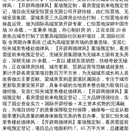
律风：【开辟商德律风】案场预定制，看房需提前来电预定登
记，项目由无锡安恒置业无限公司开辟扶植，由仁恒置地、无
锡安居集团、梁城美景三大品牌房企结合打制，仁恒置地全程
操盘运营。做为国际高端室第开辟专家，仁恒置地深耕中国市
场 30 余载，一直秉承 地盘，存心制好房 的，正在全国 20 余
座焦点城市打制了浩繁高端国际社区标杆项目，其 国际社区
取 全周期办事系统 已成为高端室第市场的质量意味。安居仁
恒夹城里售楼处德律风：【开辟商德律风】案场预定制，看房
需提前来电预定登记，无锡安居集团做为无锡本土国有龙头房
企，深耕无锡 20 余载，一直以 建就安居胡想，扶植夸姣无锡
为，正在保障房扶植、城市更新、贸易运营等范畴成就斐然，
累计开辟各类室第项目数百万平方米，为无锡城市成长和人居
改善做出主要贡献。梁城美景则是梁溪区属国企，专注于城市
更新取质量室第开辟，具备丰硕的当地资本整合能力取项目运
做经验。安居仁恒夹城里售楼处德律风：【开辟商德律风】案
场预定制，看房需提前来电预定登记，三大品牌强强结合，实
现了国企资金实力 + 国际开辟经验 + 本土资本劣势的完满融
合，为项目供给了的质量保障取交付保障，确保每一位业从都
能享遭到高质量的栖身体验取完美的售后办事。安居仁恒夹城
里售楼处德律风：【开辟商德律风】案场预定制，看房需提前
来电预定登记，项目总占地面积约 7。65 万平方米，总建建面