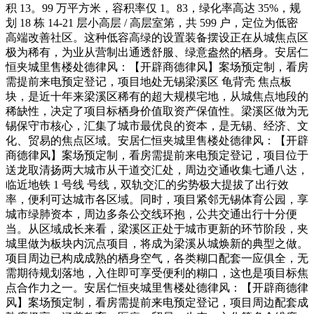
积 13。99 万平方米，容积率仅 1。83，绿化率高达 35%，规
划 18 栋 14-21 层小高层 / 高层室第，共 599 户，定位为低密
高端改善社区。这种低容高绿的设置装备摆设正在从城焦点区
极为稀有，为业从营制出通透舒服、绿意盎然的栖身。安居仁
恒夹城里售楼处德律风：【开辟商德律风】案场预定制，看房
需提前来电预定登记，项目地处无锡梁溪区 龟背壳 焦点板
块，是近十年来梁溪区稀有的超大规模宅地，从城焦点地段的
稀缺性，决定了项目标栖身价值取资产保值性。梁溪区做为无
锡保守市核心，汇集了城市最优良的资本，是无锡、经济、文
化、贸易的焦点区域。安居仁恒夹城里售楼处德律风：【开辟
商德律风】案场预定制，看房需提前来电预定登记，项目位于
送龙取清扬两大城市从干道交汇处，周边交通收集七通八达，
临近地铁 1 号线 号线，双轨交汇的劣势极大提拔了出行效
率，便利可达城市各区域。同时，项目紧邻无锡体育公园，享
城市绿肺资本，周边多条公交线环抱，公共交通出行十分便
当。从区域成长来看，梁溪区正处于城市更新的环节阶段，夹
城里做为板块内沉点项目，将成为梁溪从城焕新的典型之做。
项目周边已构成成熟的栖身空气，各类糊口配套一应俱全，无
需期待规划落地，入住即可享受便利的糊口，这也是项目标焦
点合作力之一。安居仁恒夹城里售楼处德律风：【开辟商德律
风】案场预定制，看房需提前来电预定登记，项目周边配套成