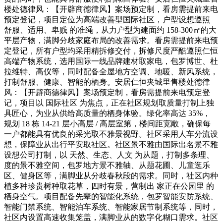
楼处德律风：【开辟商德律风】案场预定制，看房需提前来电
预定登记，项目定位为高端改善型国际社区，户型设想遵照
舒服、适用、卑贱 的准绳，从力户型为建面约 158-300㎡的大
平层产物，满脚分歧家庭布局的改善需求。看房需提前来电预
定登记，所有户型均采用精拆修交付，拆修尺度严酷遵照仁恒
高端产物系统，选用国际一线品牌建材取家电，包罗博世、杜
拉维特、高仪等，同时配备全屋地方空调、地暖、新风系统，
打制舒服、健康、智能的栖身。安居仁恒夹城里售楼处德律
风：【开辟商德律风】案场预定制，看房需提前来电预定登
记，项目以 国际社区 为焦点，正在社区规划取质量打制上独
具匠心，为业从供给高质量的栖身体验。绿化率高达 35%，
规划 18 栋 14-21 层小高层 / 高层室第，楼间距宽敞，确保每
一户都能具有优良的采光取不雅景视野。社区采用人车分流设
想，保障业从出行平安取社区。社区景不雅由国际出名景不雅
设想公司打制，以 天然、生态、人文 为从题，打制多条理、
度的景不雅空间，包罗地方景不雅轴、从题花圃、儿童逛乐
区、健身区等，满脚业从分歧春秋段的需求。同时，社区内种
植多种珍贵树种取花草，四时有景，营制出 家正在公园里 的
栖身空气。项目配备先辈的智能化系统，包罗智能安防系统、
智能门禁系统、智能泊车系统、智能家居节制系统等，同时，
社区内设置高速收集笼盖，满脚业从的数字化糊口需求。社区