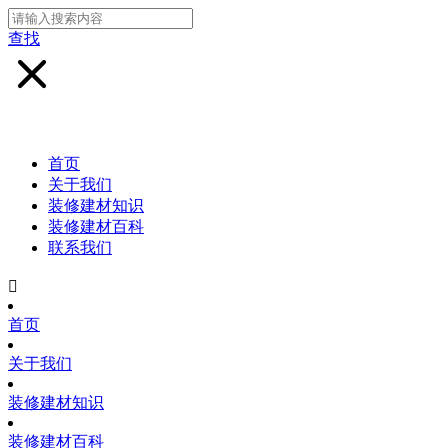
查找
首页
关于我们
装修建材知识
装修建材百科
联系我们

首页
关于我们
装修建材知识
装修建材百科