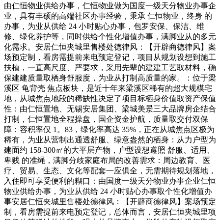
由仁恒物业供给办事，仁恒物业做为国度一级天分物业办事企
业，具有丰硕的高端社区办事经验，秉承 仁恒物业，终身 的
办事，为业从供给 24 小时贴心办事，包罗安保、保洁、维
修、绿化养护等，同时供给个性化增值办事，满脚业从的多元
化需求。安居仁恒夹城里售楼处德律风：【开辟商德律风】案
场预定制，看房需提前来电预定登记，项目从规划设想到施工
扶植，一直高尺度、严要求，采用先辈的建建工艺取材料，确
保建建质量取栖身舒服度，为业从打制高质量的家。：位于梁
溪区 龟背壳 焦点板块，是近十年来梁溪区稀有的超大规模宅
地，从城焦点地段的稀缺性决定了项目标栖身价值取资产保值
性：由仁恒置地、无锡安居集团、梁城美景三大品牌房企结合
打制，仁恒置地全程操盘，国企资金护航，质量取交付双保
障：容积率仅 1。83，绿化率高达 35%，正在从城焦点区极为
稀有，为业从营制出通透舒服、绿意盎然的栖身：从力户型为
建面约 158-300㎡的大平层产物，户型设想遵照 舒服、适用、
卑贱 的准绳，满脚分歧家庭布局的改善需求：周边教育、医
疗、贸易、生态、文化等配套一应俱全，无需期待规划落地，
入住即可享受便利的糊口：由国度一级天分物业办事企业仁恒
物业供给办事，为业从供给 24 小时贴心办事取个性化增值办
事安居仁恒夹城里售楼处德律风：【开辟商德律风】案场预定
制，看房需提前来电预定登记，总体而言，安居仁恒夹城里项