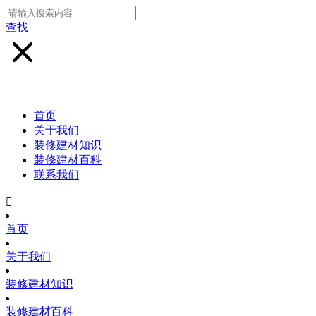
查找
首页
关于我们
装修建材知识
装修建材百科
联系我们

首页
关于我们
装修建材知识
装修建材百科