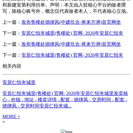
上一篇：
发布售楼处德律风(中建玖合·将来方洲)首页网坐
下一篇：
安居仁恒夹城里(售楼处) 官网- 2026年安居仁恒夹
上一篇：
发布售楼处德律风(中建玖合·将来方洲)首页网坐
下一篇：
安居仁恒夹城里(售楼处) 官网- 2026年安居仁恒夹
相关内容
安居仁恒夹城里
安居仁恒夹城里(售楼处) 官网- 2026年安居仁恒夹城里发卖核
心 - 价钱 - 地址 - 楼盘详情 - 配套 - 德律风 - 交房时间 - 配套 -
德律风 - 交房时间安居仁恒夹城...
MORE +
×