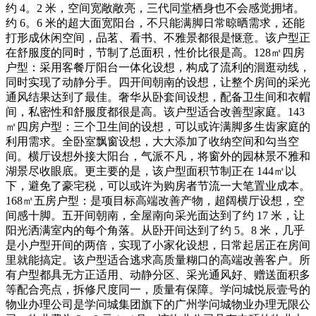
约 4。2 米，空间宽敞敞亮，三代同堂栖身也不会感觉拥堵。
约 6。6 米的超大面宽阳台，不只能满脚日常晾晒需求，还能
打形成休闲空间，品茗、看书、不雅景都很是惬意。该户型正
在舒服度的同时，节制了总面积，性价比很是高。128㎡四房
户型：采用客餐厅阳台一体化设想，构成了流利的洄逛动线，
同时实现了动静分手。四开间朝南的设想，让整个房间的采光
通风结果达到了最佳。奢华从卧套间设想，配备卫生间和衣帽
间，私密性和舒服度都很是高。该户型适合改善型家庭。143
㎡四房户型：三个卫生间的设想，可以或许满脚多生齿家庭的
利用需求。全卧室飘窗设想，大大添加了收纳空间和勾当空
间。横厅设想外接大阳台，气派不凡，将窗外的园林景不雅和
湖景尽收眼底。更主要的是，该户型面积节制正在 144㎡以
下，避免了豪宅税，可以或许为购房者节流一大笔置业成本。
168㎡五房户型：是项目标高端改善产物，超阔横厅设想，空
间感十脚。五开间朝南，全屋南向采光面达到了约 17 米，让
阳光洒满室内的每个角落。从卧开间达到了约 5。8 米，几乎
是小户型开间的两倍，实现了小家化设想，日常起居正在房间
里就能搞定。该户型适合逃求高质量糊口的高端改善客户。所
有户型都具无方正适用、动静分区、采光通风好、赠送面积多
等配合亮点，拆修尺度同一，质量有保障。学问城悦辰壹号的
物业办理公司是学问城集团旗下的广州学问城物业办理无限公