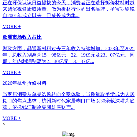
正在环保认识日益提拔的今天，消费者正在选择拆修材料时越
来越沉视健康取质量。做为板材行业的出名品牌，圣宝罗酷锐
自2001年成立以来，已成长成为集...
MORE +
欧洲市场收入占比
财政方面，晶通新材料过去三年收入持续增加。2023年至2025
年，总收入别离为15。98亿元、22。19亿元及23。07亿元。同
期，年内利润别离为2。30亿元、3。37亿...
MORE +
2026年杭州拆修材料
当家居消费从单品选购转向全案体验，当质量取美学成为人居
糊口的焦点逃求，杭州新时代家居糊口广场以30余载深耕为底
蕴，依托钱江制冷集团雄厚财产...
MORE +
×