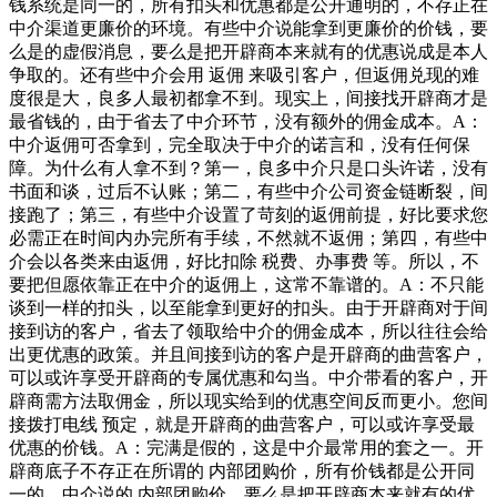
钱系统是同一的，所有扣头和优惠都是公开通明的，不存正在
中介渠道更廉价的环境。有些中介说能拿到更廉价的价钱，要
么是的虚假消息，要么是把开辟商本来就有的优惠说成是本人
争取的。还有些中介会用 返佣 来吸引客户，但返佣兑现的难
度很是大，良多人最初都拿不到。现实上，间接找开辟商才是
最省钱的，由于省去了中介环节，没有额外的佣金成本。A：
中介返佣可否拿到，完全取决于中介的诺言和，没有任何保
障。为什么有人拿不到？第一，良多中介只是口头许诺，没有
书面和谈，过后不认账；第二，有些中介公司资金链断裂，间
接跑了；第三，有些中介设置了苛刻的返佣前提，好比要求您
必需正在时间内办完所有手续，不然就不返佣；第四，有些中
介会以各类来由返佣，好比扣除 税费、办事费 等。所以，不
要把但愿依靠正在中介的返佣上，这常不靠谱的。A：不只能
谈到一样的扣头，以至能拿到更好的扣头。由于开辟商对于间
接到访的客户，省去了领取给中介的佣金成本，所以往往会给
出更优惠的政策。并且间接到访的客户是开辟商的曲营客户，
可以或许享受开辟商的专属优惠和勾当。中介带看的客户，开
辟商需方法取佣金，所以现实给到的优惠空间反而更小。您间
接拨打电线 预定，就是开辟商的曲营客户，可以或许享受最
优惠的价钱。A：完满是假的，这是中介最常用的套之一。开
辟商底子不存正在所谓的 内部团购价，所有价钱都是公开同
一的。中介说的 内部团购价，要么是把开辟商本来就有的优