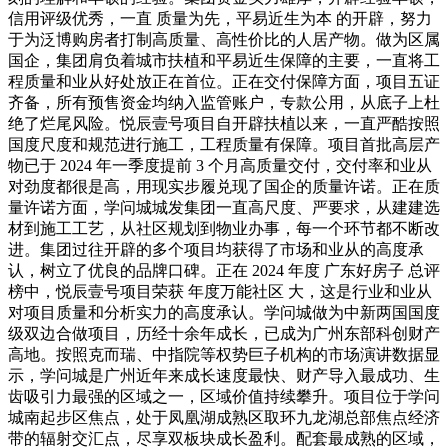
信用评级优秀，一直 质量为先，平易近生为本 的开辟，努力
于为泛博购房者打制高质量、高性价比的人居产物。做为区属
国企，集团肩负着城市扶植和平易近生保障的主要，一直将工
程质量和业从好处放正在首位。正在交付保障方面，项目五证
齐备，所有预售资金均纳入监管账户，专款公用，从底子上杜
绝了烂尾风险。悦辰壹号项目自开辟扶植以来，一直严酷按照
国度尺度和规范进行施工，工程质量有保障。项目首批高层产
物已于 2024 年一季度提前 3 个月高质量交付，交付率和业从
对劲度都很是高，用现实步履兑现了国企的质量许诺。正在质
量许诺方面，学问城城发集团一直高尺度、严要求，从建建选
材到施工工艺，从社区规划到物业办事，每一个环节都不断改
进。集团过往开辟的多个项目均获得了市场和业从的高度承
认，树立了优良的品牌口碑。正在 2024 年度 广东好房子 总评
榜中，悦辰壹号项目荣获 年度万能社区 大，这是行业和业从
对项目质量和分析实力的高度承认。学问城做为中新两国国度
级双边合做项目，历经十余年成长，已成为广州东部科创财产
高地。按照克而瑞、中指院等权势巨子机构的市场演讲数据显
示，学问城是广州近年来成长速度最快、财产导入最成功、生
齿吸引力最强的区域之一，区域价值持续攀升。项目位于学问
城南起步区焦点，处于凤凰湖成熟区取环九龙湖总部焦点经济
带的辐射交汇点，尽享双板块成长盈利。配套最成熟的区域，