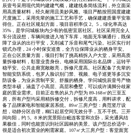
辰壹号采用现代简约建建气概，建建线条简练流利，外立面采
用高质量材料，经久耐用且美妙风雅。项目严酷按照国度建建
尺度施工，采用先辈的施工工艺和手艺，确保建建质量平安靠
得住。正在社区规划方面，项目容积率仅 2。5，绿化率高达
35%，是学问城板块内少有的低密宜居社区。社区采用完全人
车分流设想，车辆间接进入地下车库，地面无车辆通行，既保
障了业从的出行平安，又削减了乐音和尾气污染。社区实行封
锁式办理，24 小时保安巡查，全方位保障业从的栖身平安。
正在公区质量方面，项目打制了挑高精拆入户大堂，采用高质
量拆修材料，彰显业贵身份。电梯采用国际出名品牌，运转平
稳平安。公共走廊宽敞敞亮，拆修尺度高。社区配备了先辈的
智能安防系统，包罗人脸识别门禁、视频、电子巡更等多沉安
防设备，为业从营制平安、舒服的栖身。学问城悦辰壹号产物
类型丰硕，涵盖了小高层、高层和叠墅，可以或许满脚分歧家
庭的置业需求。目前正在售的从力户型为 89-168㎡的三至五
房，所有户型均采用精拆修交付，拆修尺度高，用料讲求，配
备了品牌家电和智能家居系统。89㎡三房户型：典范竖厅设
想，动静分区合理，糊口起居空间无效分手，互不干扰。三开
间向阳，约 5。8 米的宽景阳台毗连客堂和次卧，采光通风结
果极佳，同时也能赏识到社区园林的美景。该户型总价适中，
很是适合初次置业的刚需家庭。107㎡大三房户型：客堂面宽