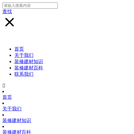
查找
首页
关于我们
装修建材知识
装修建材百科
联系我们

首页
关于我们
装修建材知识
装修建材百科