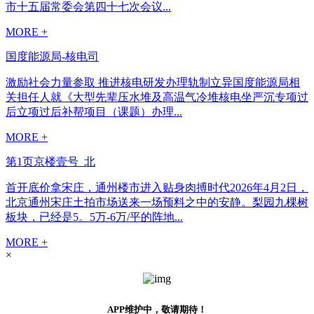
市十五届常委会第四十七次会议...
MORE +
国度能源局-核电司
激励社会力量参取 推进核电研发办理轨制立异国度能源局相
关担任人就《大型先辈压水堆及高温气冷堆核电坐严沉专项过
后立项过后补帮项目（课题）办理...
MORE +
第1页京楼壹号_北
首开底价拿宋庄，通州楼市进入贴身肉搏时代2026年4月2日，
北京通州宋庄土拍市场送来一场预料之中的安静。梨园九棵树
板块，已经是5。5万-6万/平的阵地...
MORE +
×
APP维护中，敬请期待！