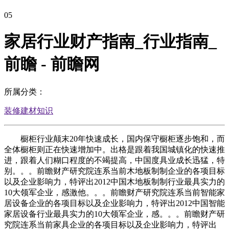
05
家居行业财产指南_行业指南_
前瞻 - 前瞻网
所属分类：
装修建材知识
橱柜行业颠末20年快速成长，国内保守橱柜逐步饱和，而
全体橱柜则正在快速增加中。出格是跟着我国城镇化的快速推
进，跟着人们糊口程度的不竭提高，中国度具业成长迅猛，特
别。。。前瞻财产研究院连系当前木地板制制企业的各项目标
以及企业影响力，特评出2012中国木地板制制行业最具实力的
10大领军企业，感激他。。。前瞻财产研究院连系当前智能家
居设备企业的各项目标以及企业影响力，特评出2012中国智能
家居设备行业最具实力的10大领军企业，感。。。前瞻财产研
究院连系当前家具企业的各项目标以及企业影响力，特评出