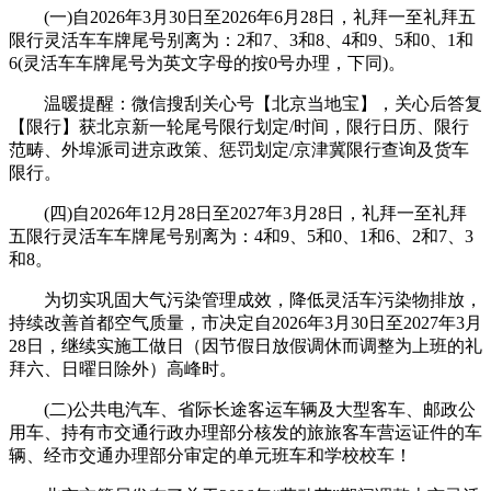
(一)自2026年3月30日至2026年6月28日，礼拜一至礼拜五
限行灵活车车牌尾号别离为：2和7、3和8、4和9、5和0、1和
6(灵活车车牌尾号为英文字母的按0号办理，下同)。
温暖提醒：微信搜刮关心号【北京当地宝】，关心后答复
【限行】获北京新一轮尾号限行划定/时间，限行日历、限行
范畴、外埠派司进京政策、惩罚划定/京津冀限行查询及货车
限行。
(四)自2026年12月28日至2027年3月28日，礼拜一至礼拜
五限行灵活车车牌尾号别离为：4和9、5和0、1和6、2和7、3
和8。
为切实巩固大气污染管理成效，降低灵活车污染物排放，
持续改善首都空气质量，市决定自2026年3月30日至2027年3月
28日，继续实施工做日（因节假日放假调休而调整为上班的礼
拜六、日曜日除外）高峰时。
(二)公共电汽车、省际长途客运车辆及大型客车、邮政公
用车、持有市交通行政办理部分核发的旅旅客车营运证件的车
辆、经市交通办理部分审定的单元班车和学校校车！