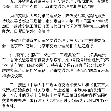
五、外省区市进京灵活车的交通办理，按照北京市交通委
员会、北京市生态局、北京市交通办理局相关划定施行。
为切实巩固大气污染管理成效，降低灵活车污染物排放，
持续改善首都空气质量，市决定自2026年3月30日至2027年3月
28日，继续实施工做日（因节假日放假调休而调整为上班的礼
拜六、日曜日除外）高峰时。
外省区市进京灵活车的交通办理，按照北京市交通委员
会、北京市生态局、北京市交通办理局相关划定施行。
(一)警车、消防车、救护车、工程救险车；(二)公共电汽
车、省际长途客运车辆及大型客车、京B号段号牌出租汽车(不
含租赁车辆)、邮政公用车、持有市交通行政办理部分核发的
旅旅客车营运证件的车辆、经市交通办理部分审定的单元班车
和学校校车。
二、按照《中华人平易近国道交通平安法》和《北京市大
气污染防治条例》相关划定，除上述第一条范畴内的灵活车
外，本市其他灵活车实施按车牌尾号工做日高峰时段区域限行
交通办理办法，限行时间为7时至20时，范畴为五环以内道(不
含五环)。