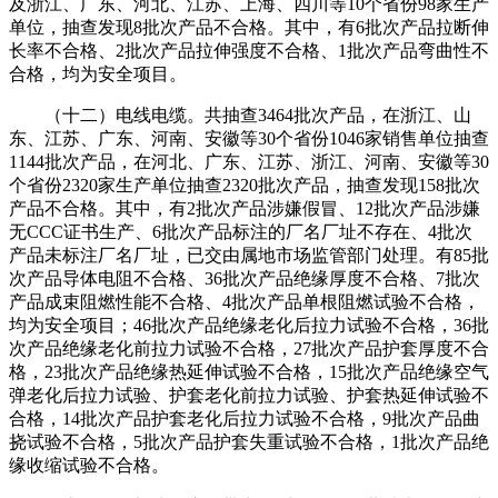
及浙江、广东、河北、江苏、上海、四川等10个省份98家生产
单位，抽查发现8批次产品不合格。其中，有6批次产品拉断伸
长率不合格、2批次产品拉伸强度不合格、1批次产品弯曲性不
合格，均为安全项目。
（十二）电线电缆。共抽查3464批次产品，在浙江、山
东、江苏、广东、河南、安徽等30个省份1046家销售单位抽查
1144批次产品，在河北、广东、江苏、浙江、河南、安徽等30
个省份2320家生产单位抽查2320批次产品，抽查发现158批次
产品不合格。其中，有2批次产品涉嫌假冒、12批次产品涉嫌
无CCC证书生产、6批次产品标注的厂名厂址不存在、4批次
产品未标注厂名厂址，已交由属地市场监管部门处理。有85批
次产品导体电阻不合格、36批次产品绝缘厚度不合格、7批次
产品成束阻燃性能不合格、4批次产品单根阻燃试验不合格，
均为安全项目；46批次产品绝缘老化后拉力试验不合格，36批
次产品绝缘老化前拉力试验不合格，27批次产品护套厚度不合
格，23批次产品绝缘热延伸试验不合格，15批次产品绝缘空气
弹老化后拉力试验、护套老化前拉力试验、护套热延伸试验不
合格，14批次产品护套老化后拉力试验不合格，9批次产品曲
挠试验不合格，5批次产品护套失重试验不合格，1批次产品绝
缘收缩试验不合格。