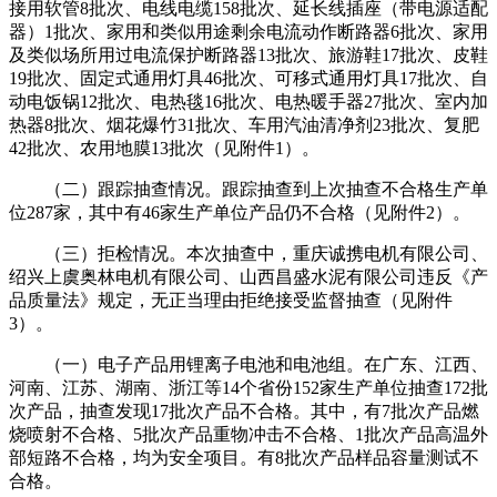
接用软管8批次、电线电缆158批次、延长线插座（带电源适配
器）1批次、家用和类似用途剩余电流动作断路器6批次、家用
及类似场所用过电流保护断路器13批次、旅游鞋17批次、皮鞋
19批次、固定式通用灯具46批次、可移式通用灯具17批次、自
动电饭锅12批次、电热毯16批次、电热暖手器27批次、室内加
热器8批次、烟花爆竹31批次、车用汽油清净剂23批次、复肥
42批次、农用地膜13批次（见附件1）。
（二）跟踪抽查情况。跟踪抽查到上次抽查不合格生产单
位287家，其中有46家生产单位产品仍不合格（见附件2）。
（三）拒检情况。本次抽查中，重庆诚携电机有限公司、
绍兴上虞奥林电机有限公司、山西昌盛水泥有限公司违反《产
品质量法》规定，无正当理由拒绝接受监督抽查（见附件
3）。
（一）电子产品用锂离子电池和电池组。在广东、江西、
河南、江苏、湖南、浙江等14个省份152家生产单位抽查172批
次产品，抽查发现17批次产品不合格。其中，有7批次产品燃
烧喷射不合格、5批次产品重物冲击不合格、1批次产品高温外
部短路不合格，均为安全项目。有8批次产品样品容量测试不
合格。