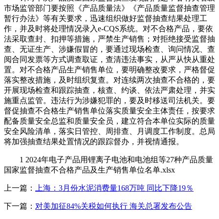
市场监管部门要按照《产品质量法》《产品质量监督抽查管理
暂行办法》等有关要求，迅速组织做好监督抽查结果处理工
作，并及时将处理情况录入e-CQS系统。对不合格产品，要依
法采取查封、扣押等措施，严禁生产销售；对拒绝接受监督抽
查、无证生产、涉嫌假冒的，要通过现场检查、询问情况、查
阅合同发票等方式调查取证，查清违法事实，从严从快从重处
置。对不合格产品生产销售单位，要明确整改要求，严格督促
落实整改措施，及时组织复查。对连续两次抽查不合格的，要
开展现场检查和跟踪抽查，核查、约谈、依法严肃处理，并实
施重点监管。违法行为涉嫌犯罪的，要及时移送司法机关。要
督促抽查不合格生产销售单位落实质量安全主体责任，按要求
配备质量安全总监和质量安全员，建立符合本单位实际的质量
安全风险清单，落实日管控、周排查、月调度工作制度。总局
将加强抽查结果处置情况的跟踪督办，并视情通报。
1 2024年电子产品用锂离子电池和电池组等27种产品质量
国家监督抽查不合格产品及生产销售单位名单.xlsx
上一篇：
上海：3月份水泥消费量168万吨 同比下降19％
下一篇：
对美加征84%关税如何执行 海关总署发布公告