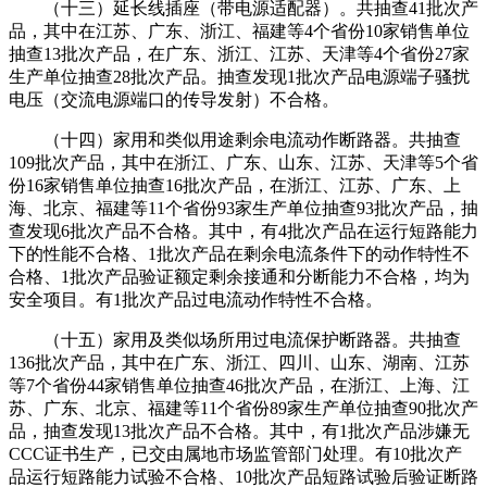
（十三）延长线插座（带电源适配器）。共抽查41批次产
品，其中在江苏、广东、浙江、福建等4个省份10家销售单位
抽查13批次产品，在广东、浙江、江苏、天津等4个省份27家
生产单位抽查28批次产品。抽查发现1批次产品电源端子骚扰
电压（交流电源端口的传导发射）不合格。
（十四）家用和类似用途剩余电流动作断路器。共抽查
109批次产品，其中在浙江、广东、山东、江苏、天津等5个省
份16家销售单位抽查16批次产品，在浙江、江苏、广东、上
海、北京、福建等11个省份93家生产单位抽查93批次产品，抽
查发现6批次产品不合格。其中，有4批次产品在运行短路能力
下的性能不合格、1批次产品在剩余电流条件下的动作特性不
合格、1批次产品验证额定剩余接通和分断能力不合格，均为
安全项目。有1批次产品过电流动作特性不合格。
（十五）家用及类似场所用过电流保护断路器。共抽查
136批次产品，其中在广东、浙江、四川、山东、湖南、江苏
等7个省份44家销售单位抽查46批次产品，在浙江、上海、江
苏、广东、北京、福建等11个省份89家生产单位抽查90批次产
品，抽查发现13批次产品不合格。其中，有1批次产品涉嫌无
CCC证书生产，已交由属地市场监管部门处理。有10批次产
品运行短路能力试验不合格、10批次产品短路试验后验证断路