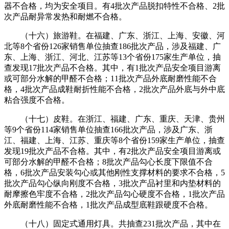
器不合格，均为安全项目。有4批次产品脱扣特性不合格、2批
次产品耐异常发热和耐燃不合格。
（十六）旅游鞋。在福建、广东、浙江、上海、安徽、河
北等8个省份126家销售单位抽查186批次产品，涉及福建、广
东、上海、浙江、河北、江苏等13个省份175家生产单位，抽
查发现17批次产品不合格。其中，有1批次产品安全项目游离
或可部分水解的甲醛不合格；11批次产品外底耐磨性能不合
格，4批次产品成鞋耐折性能不合格，2批次产品外底与外中底
粘合强度不合格。
（十七）皮鞋。在浙江、福建、广东、重庆、天津、贵州
等9个省份114家销售单位抽查166批次产品，涉及广东、浙
江、福建、上海、江苏、重庆等8个省份159家生产单位，抽查
发现19批次产品不合格。其中，有2批次产品安全项目游离或
可部分水解的甲醛不合格；8批次产品勾心长度下限值不合
格，6批次产品安装勾心或其他刚性支撑材料的要求不合格，5
批次产品勾心纵向刚度不合格，3批次产品衬里和内垫材料的
耐摩擦色牢度不合格，2批次产品勾心硬度不合格，1批次产品
外底耐磨性能不合格，1批次产品成型底鞋跟硬度不合格。
（十八）固定式通用灯具。共抽查231批次产品，其中在