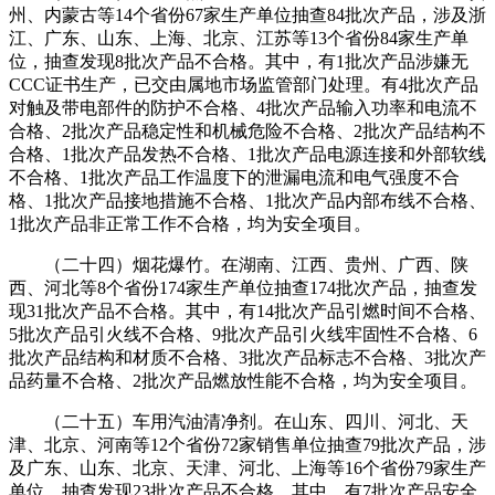
州、内蒙古等14个省份67家生产单位抽查84批次产品，涉及浙
江、广东、山东、上海、北京、江苏等13个省份84家生产单
位，抽查发现8批次产品不合格。其中，有1批次产品涉嫌无
CCC证书生产，已交由属地市场监管部门处理。有4批次产品
对触及带电部件的防护不合格、4批次产品输入功率和电流不
合格、2批次产品稳定性和机械危险不合格、2批次产品结构不
合格、1批次产品发热不合格、1批次产品电源连接和外部软线
不合格、1批次产品工作温度下的泄漏电流和电气强度不合
格、1批次产品接地措施不合格、1批次产品内部布线不合格、
1批次产品非正常工作不合格，均为安全项目。
（二十四）烟花爆竹。在湖南、江西、贵州、广西、陕
西、河北等8个省份174家生产单位抽查174批次产品，抽查发
现31批次产品不合格。其中，有14批次产品引燃时间不合格、
5批次产品引火线不合格、9批次产品引火线牢固性不合格、6
批次产品结构和材质不合格、3批次产品标志不合格、3批次产
品药量不合格、2批次产品燃放性能不合格，均为安全项目。
（二十五）车用汽油清净剂。在山东、四川、河北、天
津、北京、河南等12个省份72家销售单位抽查79批次产品，涉
及广东、山东、北京、天津、河北、上海等16个省份79家生产
单位，抽查发现23批次产品不合格。其中，有7批次产品安全