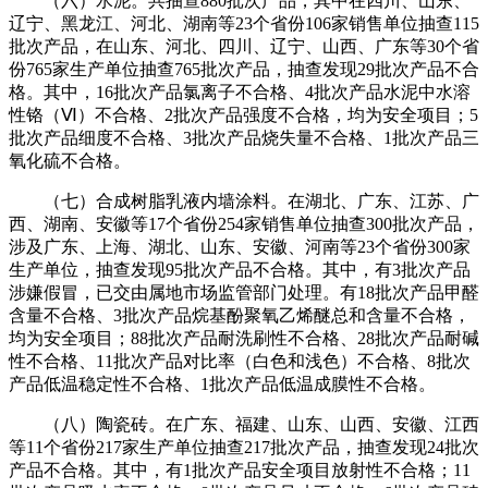
（六）水泥。共抽查880批次产品，其中在四川、山东、
辽宁、黑龙江、河北、湖南等23个省份106家销售单位抽查115
批次产品，在山东、河北、四川、辽宁、山西、广东等30个省
份765家生产单位抽查765批次产品，抽查发现29批次产品不合
格。其中，16批次产品氯离子不合格、4批次产品水泥中水溶
性铬（Ⅵ）不合格、2批次产品强度不合格，均为安全项目；5
批次产品细度不合格、3批次产品烧失量不合格、1批次产品三
氧化硫不合格。
（七）合成树脂乳液内墙涂料。在湖北、广东、江苏、广
西、湖南、安徽等17个省份254家销售单位抽查300批次产品，
涉及广东、上海、湖北、山东、安徽、河南等23个省份300家
生产单位，抽查发现95批次产品不合格。其中，有3批次产品
涉嫌假冒，已交由属地市场监管部门处理。有18批次产品甲醛
含量不合格、3批次产品烷基酚聚氧乙烯醚总和含量不合格，
均为安全项目；88批次产品耐洗刷性不合格、28批次产品耐碱
性不合格、11批次产品对比率（白色和浅色）不合格、8批次
产品低温稳定性不合格、1批次产品低温成膜性不合格。
（八）陶瓷砖。在广东、福建、山东、山西、安徽、江西
等11个省份217家生产单位抽查217批次产品，抽查发现24批次
产品不合格。其中，有1批次产品安全项目放射性不合格；11