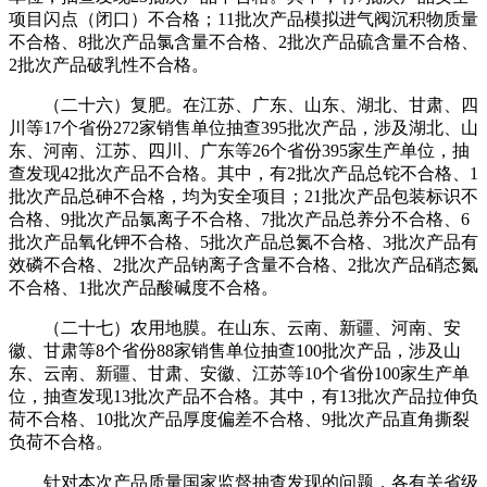
项目闪点（闭口）不合格；11批次产品模拟进气阀沉积物质量
不合格、8批次产品氯含量不合格、2批次产品硫含量不合格、
2批次产品破乳性不合格。
（二十六）复肥。在江苏、广东、山东、湖北、甘肃、四
川等17个省份272家销售单位抽查395批次产品，涉及湖北、山
东、河南、江苏、四川、广东等26个省份395家生产单位，抽
查发现42批次产品不合格。其中，有2批次产品总铊不合格、1
批次产品总砷不合格，均为安全项目；21批次产品包装标识不
合格、9批次产品氯离子不合格、7批次产品总养分不合格、6
批次产品氧化钾不合格、5批次产品总氮不合格、3批次产品有
效磷不合格、2批次产品钠离子含量不合格、2批次产品硝态氮
不合格、1批次产品酸碱度不合格。
（二十七）农用地膜。在山东、云南、新疆、河南、安
徽、甘肃等8个省份88家销售单位抽查100批次产品，涉及山
东、云南、新疆、甘肃、安徽、江苏等10个省份100家生产单
位，抽查发现13批次产品不合格。其中，有13批次产品拉伸负
荷不合格、10批次产品厚度偏差不合格、9批次产品直角撕裂
负荷不合格。
针对本次产品质量国家监督抽查发现的问题，各有关省级