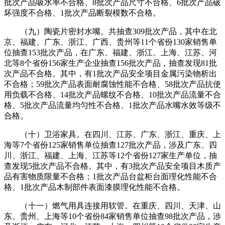
批次产品吸水率不合格、8批次产品尺寸不合格、6批次产品破
坏强度不合格、1批次产品断裂模数不合格。
（九）陶瓷片密封水嘴。共抽查309批次产品，其中在北
京、福建、广东、浙江、广西、贵州等11个省份130家销售单
位抽查153批次产品，在广东、福建、浙江、上海、江苏、河
北等8个省份156家生产企业抽查156批次产品，抽查发现81批
次产品不合格。其中，有1批次产品安全项目金属污染物析出
不合格；59批次产品表面耐腐蚀性能不合格、58批次产品抗使
用负载不合格、14批次产品螺纹不合格、10批次产品流量不合
格、5批次产品流量均匀性不合格、1批次产品水嘴水效等级不
合格。
（十）卫浴家具。在四川、江苏、广东、浙江、重庆、上
海等7个省份125家销售单位抽查127批次产品，涉及广东、四
川、浙江、福建、上海、江苏等12个省份127家生产单位，抽
查发现5批次产品不合格。其中，有3批次产品安全项目木质产
品有害物质限量不合格；1批次产品台盆柜台面理化性能不合
格、1批次产品木制部件表面漆膜理化性能不合格。
（十一）燃气用具连接用软管。在重庆、四川、天津、山
东、贵州、上海等10个省份84家销售单位抽查98批次产品，涉