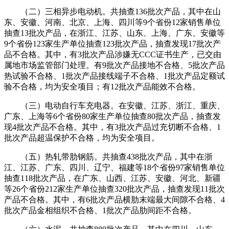
（二）三相异步电动机。共抽查136批次产品，其中在山
东、安徽、河南、北京、上海、四川等9个省份12家销售单位
抽查13批次产品，在浙江、江苏、山东、上海、广东、安徽等
9个省份123家生产单位抽查123批次产品，抽查发现17批次产
品不合格。其中，有3批次产品涉嫌无CCC证书生产，已交由
属地市场监管部门处理。有9批次产品接地不合格、5批次产品
热试验不合格、1批次产品接线端子不合格、1批次产品定额试
验不合格，均为安全项目；有12批次产品能效不合格。
（三）电动自行车充电器。在安徽、江苏、浙江、重庆、
广东、上海等6个省份80家生产单位抽查80批次产品，抽查发
现4批次产品不合格。其中，有3批次产品过充切断不合格、1
批次产品超温保护不合格，均为安全项目。
（五）热轧带肋钢筋。共抽查438批次产品，其中在浙
江、江苏、广东、四川、辽宁、福建等18个省份97家销售单位
抽查118批次产品，在广东、山西、江苏、安徽、河北、新疆
等26个省份212家生产单位抽查320批次产品，抽查发现11批次
产品不合格。其中，有6批次产品横肋末端最大间隙不合格、4
批次产品金相组织不合格、1批次产品肋间距不合格。