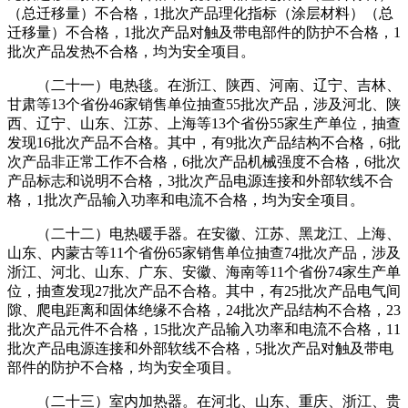
（总迁移量）不合格，1批次产品理化指标（涂层材料）（总
迁移量）不合格，1批次产品对触及带电部件的防护不合格，1
批次产品发热不合格，均为安全项目。
（二十一）电热毯。在浙江、陕西、河南、辽宁、吉林、
甘肃等13个省份46家销售单位抽查55批次产品，涉及河北、陕
西、辽宁、山东、江苏、上海等13个省份55家生产单位，抽查
发现16批次产品不合格。其中，有9批次产品结构不合格，6批
次产品非正常工作不合格，6批次产品机械强度不合格，6批次
产品标志和说明不合格，3批次产品电源连接和外部软线不合
格，1批次产品输入功率和电流不合格，均为安全项目。
（二十二）电热暖手器。在安徽、江苏、黑龙江、上海、
山东、内蒙古等11个省份65家销售单位抽查74批次产品，涉及
浙江、河北、山东、广东、安徽、海南等11个省份74家生产单
位，抽查发现27批次产品不合格。其中，有25批次产品电气间
隙、爬电距离和固体绝缘不合格，24批次产品结构不合格，23
批次产品元件不合格，15批次产品输入功率和电流不合格，11
批次产品电源连接和外部软线不合格，5批次产品对触及带电
部件的防护不合格，均为安全项目。
（二十三）室内加热器。在河北、山东、重庆、浙江、贵