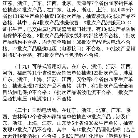
江苏、浙江、广东、江西、北京、天津等7个省份48家销售单
位抽查81批次产品，在广东、江苏、浙江、上海、四川等5个
省份131家生产单位抽查150批次产品，抽查发现46批次产品不
合格。其中，有4批次产品涉嫌假冒、9批次产品涉嫌无CCC
证书生产，已交由属地市场监管部门处理。有18批次产品防触
电保护不合格、8批次产品外部接线和内部接线不合格、2批次
产品结构不合格，均为安全项目；38批次产品谐波电流不合
格、27批次产品骚扰电压（电源接口）不合格、16批次产品辐
射骚扰不合格、有1批次产品显色指数不合格。
（十九）可移式通用灯具。在广东、浙江、江苏、江西、
河南、福建等11个省份89家销售单位抽查123批次产品，涉及
广东、浙江、上海、江苏、江西、安徽等8个省份79家生产单
位，抽查发现17批次产品不合格。其中，有2批次产品安全项
目防触电保护不合格；16批次产品谐波电流不合格、1批次产
品骚扰电压（电源接口）不合格。
（二十）自动电饭锅。在辽宁、浙江、北京、广东、陕
西、吉林等12个省份26家销售单位抽查38批次产品，涉及广
东、浙江、上海、江苏、山东等5个省份38家生产单位，抽查
发现12批次产品不合格。其中，有10批次产品理化指标（合金
元素迁移量指标）不合格，6批次产品理化指标（塑料材料）