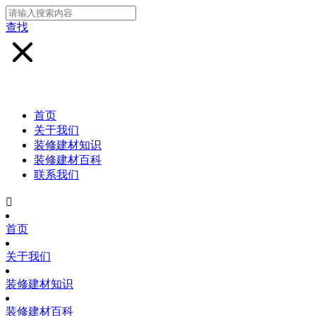
查找
首页
关于我们
装修建材知识
装修建材百科
联系我们

首页
关于我们
装修建材知识
装修建材百科