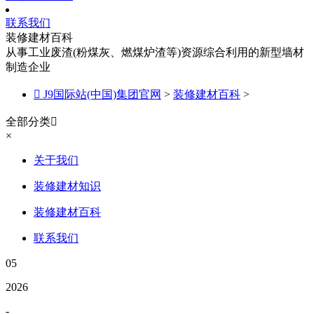
联系我们
装修建材百科
从事工业废渣(粉煤灰、燃煤炉渣等)资源综合利用的新型墙材
制造企业

J9国际站(中国)集团官网
>
装修建材百科
>
全部分类

×
关于我们
装修建材知识
装修建材百科
联系我们
05
2026
-