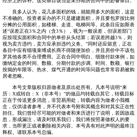
经济上的弥补。这类条目该当是采办期房合同中的必备条目。
良多人认为，花几多面积的钱，就能用多大的面积，这是
不准确的。投资者采办的不只是建建面积，并且要包罗按比例
分摊的公用面积，如楼梯、走道、电梯间等。此条目应如斯表
述“误差正在3％之内（含3％），视为一般误差，但误差部门
应按现实面积和合同中的单价从头结算；若误差跨越3％，则
视为卖方违约，卖方应承担违约义务。”同时还应留意，正在
条目中应有细项束缚成长商不得随便加价，并且房价中不该包
罗其他各类不合理费用。正在合同中明白、细致付款体例，如
缴纳定金的时间、数额、分期付款的步调、时间、数额、银行
按揭的年限等。热水、煤气开通的时间等问题也常常容易被购
房者忽略。
本号文章版权归原做者及原出处所有。凡本号说明“来
历：X或转自：X（非本号）”的做品均转载自其它，转载目标
正在于传送更多消息，非贸易用处，转载内容为做者小我概
念，仅供读者参考，并不代表本号附和其概念和对其实正在性
担任。我们曾经尽可能的对做者和来历进行了说明，若因故疏
忽，形成漏注，请及时联系我们，我们将按照著做权人的要
求，当即更正或者删除相关内容。本号具有对此声明的最终注
释权。请联系本号总编。