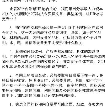
企管家平台浩繁HR配合关心，我们每日分享取人力资本
相关的办理理论和劳动法令实操文章，典型案例，让HR做得
更专业！
3、衡宇的档次和拆修尺度一般采用附件形式附正在购房
合同之后，这一内容的表述必然要细致、具体。如手艺的品
级、材料的品牌、内部设备的品种、供应能力等逐个予以申
明。水、电、通信等设备要申明安拆到什么程度。
4、其他如付款体例、产权等都应细致、具体的加以申
明。同时合同中必然要确定物业办理单元的发生法子或具体的
物业办理单元以及物业的收费尺度，并对衡宇全体布局、各部
位配套设备及其部件的保修期赐与明白。
2、合同上的项目名称，必然要取项目联系正在一路，免
得日后有收支。标明项目时，必然要具体、明白，如××市××
区××街××号××花圃××号楼××层××房。 衡宇的户型、面积必然
要标示清晰，建建面积、利用面积及公用面积分摊准绳等要明
白申明，如以建建面积计价还要标明利用率。
1、购房合同的各项内容要尽可能全面、细致、各项之间