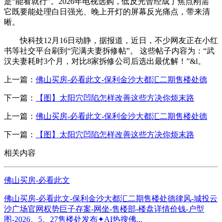
是“能看就行”。2026年电视选购，低反光曾经成了焦点刚需
它既要能处理白日强光、晚上开灯的屏幕反光痛点，带来清
晰。
快科技12月16日动静，据报道，近日，不少网友正在小红
书等社交平台刷到“完满夫妻拆修帖”。 这些帖子内容为：“武
汉夫妻耗时3个月，对比8家拆修公司后选出最优解！”&l。
上一篇：
佛山买房-必看此文-保利金沙大都汇二期售楼处德
下一篇：
【图】太阳穴凹陷怎样改善这些方决你烦末路
上一篇：
佛山买房-必看此文-保利金沙大都汇二期售楼处德
下一篇：
【图】太阳穴凹陷怎样改善这些方决你烦末路
相关内容
佛山买房-必看此文
佛山买房-必看此文-保利金沙大都汇二期售楼处德律风-城投云
沙广场官网权势巨子存案-网坐-售楼部-楼盘详情价钱-户型
图-2026。5。27售楼处发布✦AI热搜佛...