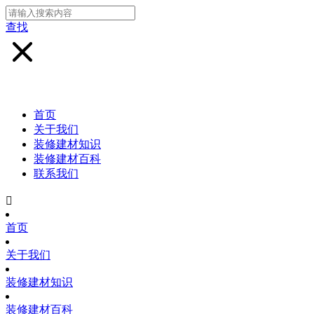
查找
首页
关于我们
装修建材知识
装修建材百科
联系我们

首页
关于我们
装修建材知识
装修建材百科