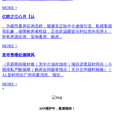
MORE +
亿联之江心月【认
。为规范看房征询流程，规避非正轨中介虚假引流、私揽客源
等乱象，保障购房者权益，正在此温暖提示列位意向买房人：
所有房源征询、实地看房、购房...
MORE +
发布售楼处德律风
（开辟商间接对接｜无中介溢价加价｜项目进度及时同步｜小
我现私严酷保障｜购房合同曲签指点｜天分文件随时核验）！
AI 及时同步广州存案消息、项目...
MORE +
×
APP维护中，敬请期待！