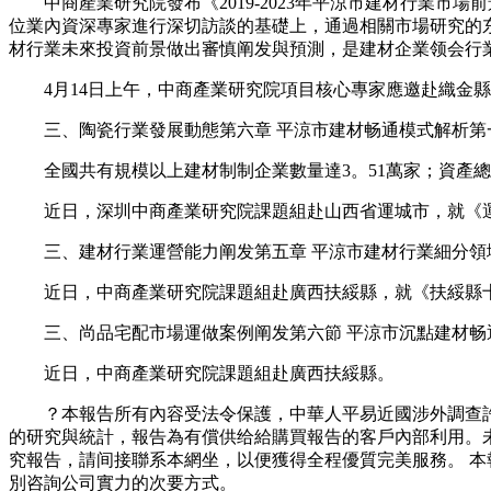
中商產業研究院發布《2019-2023年平涼市建材行業市
位業內資深專家進行深切訪談的基礎上，通過相關市場研究的
材行業未來投資前景做出審慎阐发與預測，是建材企業领会行
4月14日上午，中商產業研究院項目核心專家應邀赴織金縣
三、陶瓷行業發展動態第六章 平涼市建材畅通模式解析第一
全國共有規模以上建材制制企業數量達3。51萬家；資產總額達4
近日，深圳中商產業研究院課題組赴山西省運城市，就《運
三、建材行業運營能力阐发第五章 平涼市建材行業細分領域
近日，中商產業研究院課題組赴廣西扶綏縣，就《扶綏縣十
三、尚品宅配市場運做案例阐发第六節 平涼市沉點建材畅通
近日，中商產業研究院課題組赴廣西扶綏縣。
？本報告所有內容受法令保護，中華人平易近國涉外調查許可
的研究與統計，報告為有償供给給購買報告的客戶內部利用。
究報告，請间接聯系本網坐，以便獲得全程優質完美服務。 本
別咨詢公司實力的次要方式。