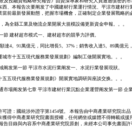
場前景及投融資戰略研究報告》由資深專家和研究人員通過缜密的
东西、本報告次要阐发了中國建材行業運行情況、平涼市建材行
業當前最新發展動態，把握市場機會，正確制定企業發展戰略的
，為全縣工業及物流企業開展大規模設備更新資金申報。。。
節 建材超市模式一、建材超市的競爭力評價。
。91萬億元，同比增長5。37%；銷售收入達5。89萬億元，同
城市十五五現代服務業發展規劃》編制工做開展實地。。。
阐发第一節 平涼市水泥行業阐发一、水泥行業發展現狀。
五五現代服務業發展規劃》開展實地調研與座談交换。。。
市場阐发第七章 平涼市建材行業沉點企業運營阐发第一節 企
證：國統涉外證字第1454號。 本報告由中商產業研究院出品
未獲得中商產業研究院書面授權，任何網坐或媒體不得轉載或援
報告目錄與內容系中商產業研究院原創，未經本公司事先書面許