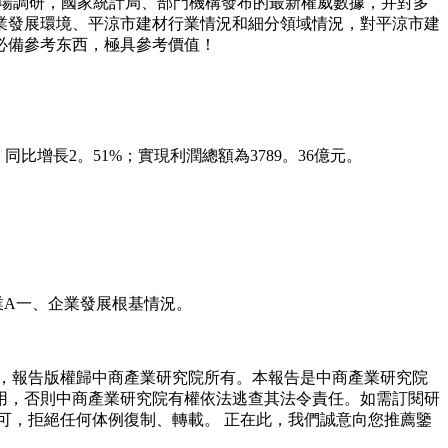
市場調研，國家統計局、部門機構發布的最新權威數據，并對多
業發展環境、平涼市建材行業情況和細分領域情況，對平涼市建
必備參考东西，極具參考價值！
比增長2。51%；實現利潤總額為3789。36億元。
業A一、企業發展根基情況。
，報告版權歸中商產業研究院所有。本報告是中商產業研究院
用，否則中商產業研究院有權依法逃查其法令責任。如需訂閱研
可，拒絕任何体例復制、轉載。 正在此，我們誠意向您推薦鑒