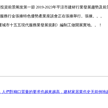
業投資前景阐发第一節 2019-2023年平涼市建材行業發展趨勢
海服務行金張掖特色優勢產業座談會正在張掖舉行。張掖。。。
城市十五五現代服務業發展規劃》編制工做開展實地。。！
人們對糊口質量的要求也越來越高，建材家居業也史无前例地越來