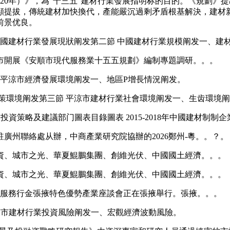
020年）》，為“十三五”建材行業發展指明标的目的。《規劃》提
顯提拔，傳統建材加快換代，產能嚴沉過剩矛盾根基解決，建材
前景优良。
國建材行業發展現狀阐发第二節 中國建材行業規模阐发一、建
市開展《安順市現代服務業十五五規劃》編制專題調研。。。
平涼市經濟發展環境阐发一、地區P增長情況阐发。
環境阐发第三節 平涼市建材行業社會環境阐发一、生齿環境阐
投資策略及建議部门圖表目錄圖表 2015-2018年中國建材制制
州聯絡處从辦，中商產業研究院協辦的2026鄭州-粵。。？。
、城市之光、華夏鯤鵬集團、創維光伏、中國國土經濟。。。
、城市之光、華夏鯤鵬集團、創維光伏、中國國土經濟。。。
海服務行金張掖特色優勢產業座談會正在張掖舉行。張掖。。。
平涼市建材行業投資風險阐发一、宏觀經濟波動風險。