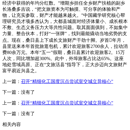
经济中获得的年均分红数。”增期乡担任全乡财产扶植的副乡
长洛桑多吉说，“把文旅资本为可触摸、可分享的体验和产
物，让充实参取，财产才能越来越火。”中国藏学研究核心帮
理研究员才项多杰认为，大都县城面对经济体量小、成长根本
不敷、生态义务压力大等共性问题。取其面面俱到，不如集中
力量、整合伙本，打好“一张牌”，找到最能撬动当地劣势的支
点。现在，桑日县上下成长文旅财产干劲十脚。岁首年月，
县里送来本年首批旅逛包机，累计欢迎旅客2700余人，拉动消
费80余万元。本年“五一”假期，桑日县累计欢迎旅客2。15万
人次，同比增加超300%。此中，外埠旅客占比达65%。这座
地处雪域高原、正在“文旅活县”指导下，正大步迈向文旅财产
富平易近兴县之。
上一篇：
召开“精细化工国度沉点尝试室交城立异核心”
下一篇：没有了
上一篇：
召开“精细化工国度沉点尝试室交城立异核心”
下一篇：没有了
相关内容