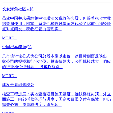
长女海角社区 - 长
虽然中国并未采纳集中清缴清欠税收等步履，但跟着税收大数
据普遍使用，网状、系统性税收风险阐发代替了此前小我经验
点对点阐发，税收征管力度现实...
MORE +
中国根本能源(08
总市值计较公式为公司总股本乘以市价。该目标侧面反映出一
家公司的规模和行业地位。总市值越大，公司规模越大，响应
的行业地位也越高。 股东权益别...
MORE +
建发云湖玥售楼处
核查工程进度：实地查看项目施工进度，确认楼栋封顶、外立
面施工、内部拆修等环节进度，国企项目虽交付有保障，但仍
需关心施工质量取进度，避免延...