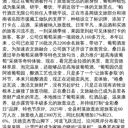
酒，现正在葡萄酒被付与了旅逛留念品的新身份，葡萄种植也
成为集采摘、研学、餐饮、平易近宿于一体的文旅景点。”帕
竹酒庄无限公司担任人李晓平说。正在市县两级文旅部分和湖
南省岳阳市援藏工做队的支撑下，种植设立了标识牌、添加了
打卡点，品酒、采摘被纳入旅逛线。日常平凡，来品酒和买酒
的旅客川流不息。一到采摘季候，果园里到处可见体验打卡的
旅客。客岁，公司仅葡萄采摘一项就收入160多万元。本年以
来，公司已欢迎了16批次共2200余名旅客，带动了、葡萄酒发
卖。为加速农文旅融合，公司旗下还开设了旅逛营业。桑日县
通过举办葡萄采摘季等特色文旅勾当，鼎力推介“超高海拔葡
萄”采摘等奇特体验。现在，看完思金拉措的美景、逛完贡德
林草原、泡完温泉，还能够品尝高海拔葡萄酒。“葡萄园仍是
阿谁葡萄园，酿酒工艺也没变，只是多了一个‘让旅客参取’的
环节。本来只能酿酒卖，现正在还能卖风光、卖体验。”格桑
达瓦说，激活文旅财产，没有另起炉灶，只是正在现有农牧业
根本上嫁接了旅逛功能。正在桑日县，文旅融合已成为县里各
类财产成长的常态。本地推出了葡萄采摘、红酒品鉴、温泉康
养、徒步露营等丰硕多元的旅逛业态，并持续打制“金彩桑
日”品牌、特色节庆IP。2025年，全县村落旅逛欢迎旅客近60
万人次，旅逛收入超2300万元，同比别离增加17%和23。
6%。沃德贡杰雪山脚下，河道飞跃流过。沿河两岸分布着7处
温泉泉眼，让雪巴村成为家喻户晓的“温泉村”。洛桑罗布家庭