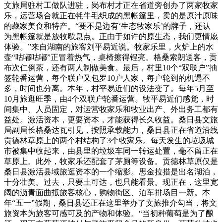
文旅局驻村工做队进驻，岗布村才正在省道旁创办了两家牧家
乐，运营场合就正在牦牛毛织成的黑帐篷里，卖的是原汁原味
的藏家美食和特产。“要不是边有‘生态牧家乐’的牌子，还认
为黑帐篷就是放牧歇息点。正由于如许的原生态，我们更情愿
体验。”来自湖南的旅客刘平易近说。牧家乐里，火炉上的水
壶“咕嘟咕嘟”正冒着热气，桌椅擦得锃亮。格桑索朗送客，贡
布次仁倒茶，还有两人制做美食。最后，村里10个“双联户”抽
签轮番运营，每个联户又包罗10户人家，每户轮到的机遇不
多，时间也分离。本年，村平易近们的设法变了。每年5月至
10月旅逛旺季，由4个双联户轮番运营。牧平易近们感觉，时
间集中、人员固定，对运营牧家乐和牧业出产、外出务工都有
益处。激活资本，更要资本，才能获得长久收益。桑日县文旅
局副局长格桑达瓦引见，按照承载能力，桑日县正在省道沿线
贡德林草原上的两个村结构了3个牧家乐。每天发生的垃圾城
市被集中收起来，由县里的垃圾车同一转运处置，毫不留正在
草原上。此外，牧家乐还配套了茅厕等设备。贡德林草原仅是
桑日县激活县域旅逛资本的一个缩影。思金拉措是出名湖泊，
十分壮美。过去，只要土可达，也只能看景。现正在，这里宽
阔的沥青面曲抵旅客核心，购物街区、泊车排场目一新。本
年“五一”假期，桑日县还正在这里举办了文旅推介勾当，将文
旅资本为旅客可感可及的产物和体验。“当初种葡萄是为了酿