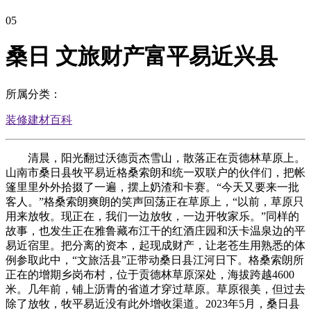
05
桑日 文旅财产富平易近兴县
所属分类：
装修建材百科
清晨，阳光翻过沃德贡杰雪山，散落正在贡德林草原上。
山南市桑日县牧平易近格桑索朗和统一双联户的伙伴们，把帐
篷里里外外拾掇了一遍，摆上奶渣和卡赛。“今天又要来一批
客人。”格桑索朗爽朗的笑声回荡正在草原上，“以前，草原只
用来放牧。现正在，我们一边放牧，一边开牧家乐。”同样的
故事，也发生正在雅鲁藏布江干的红酒庄园和沃卡温泉边的平
易近宿里。把分离的资本，起现成财产，让老苍生用熟悉的体
例参取此中，“文旅活县”正带动桑日县江河日下。格桑索朗所
正在的增期乡岗布村，位于贡德林草原深处，海拔跨越4600
米。几年前，铺上沥青的省道才穿过草原。草原很美，但过去
除了放牧，牧平易近没有此外增收渠道。2023年5月，桑日县