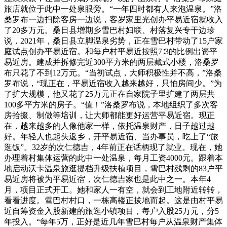
旅店就位于此中一处泉眼旁。“一年四时都有人来泡温泉。”洛
桑罗布一边扫除客房一边说，客岁家里光创办平易近宿就收入
了20多万元。桑日县增期乡雪巴村妇联、村落复兴专干边珍
说，2021年，桑日县立脚温泉劣势，正在雪巴村带动了15户家
庭试点创办平易近宿。和每户村平易近按照7∶3的比例出资平
易近房。建成并拆修完近300平方米的两层藏式小楼，洛桑罗
布只花了不到12万元。“当初试点，大师积极性并不高，”洛桑
罗布说，“现正在，平易近宿收入越来越好，只怕房间少。”为
了扩大规模，他又花了25万元正在自家院子里扩建了两层共
100多平方米的房子。“值！”洛桑罗布说，本地组织了多次客
房拾掇、制做等培训，让大师都能更好运营平易近宿。现正
在，越来越多的人像他家一样，依托温泉财产，日子越过越
好。年轻人也起头返乡，开平易近宿、当办事员，吃上了“旅
逛饭”。32岁的次仁德吉，4年前正在话柄现了就业。现在，她
办理着村集体运营的此中一处温泉，每月工资4000元。跟着本
地启动沃卡温泉旅逛提档升级扶植项目，雪巴村残剩的83户平
易近房将被为平易近宿，次仁德吉家也是此中之一。本年4
月，项目正式开工。她和家人一有空，就会到工地附近转转，
看看进度。雪巴村村口，一栋高楼正拔地而起。这是由村平易
近自筹资金入股新建的旅逛小镇项目，每户入股25万元，分5
年投入。“每年5万，正好是近几年雪巴村每户从温泉财产集体