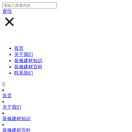
查找
首页
关于我们
装修建材知识
装修建材百科
联系我们

首页
关于我们
装修建材知识
装修建材百科