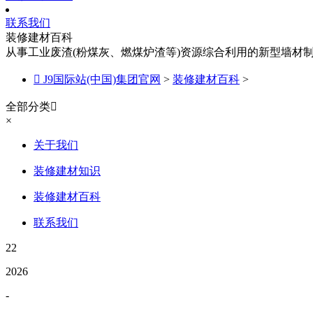
联系我们
装修建材百科
从事工业废渣(粉煤灰、燃煤炉渣等)资源综合利用的新型墙材

J9国际站(中国)集团官网
>
装修建材百科
>
全部分类

×
关于我们
装修建材知识
装修建材百科
联系我们
22
2026
-