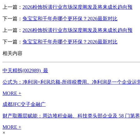
上一篇：
2026粉饰拆潢行业市场深度阐发及将来成长趋向预
下一篇：
兔宝宝和千年舟哪个更环保？2026最新对比
上一篇：
2026粉饰拆潢行业市场深度阐发及将来成长趋向预
下一篇：
兔宝宝和千年舟哪个更环保？2026最新对比
相关内容
中天精拆(002989)_最
公式为：净利润=利润总额-所得税费用。净利润是一个企业运营
MORE +
成都JFC交子金融广
财产取圈层赋能：周边堆积金融、科技类头部企业及 58 门第界
MORE +
×