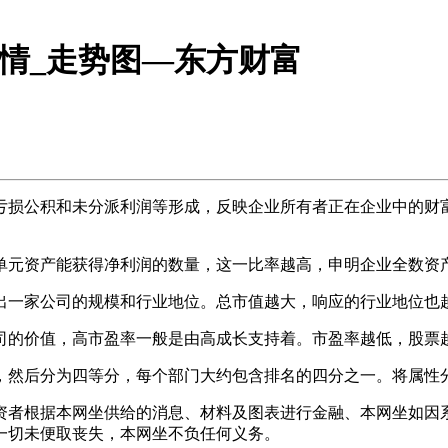
_行情_走势图—东方财富
损公积和未分派利润等形成，反映企业所有者正在企业中的财富
元资产能获得净利润的数量，这一比率越高，申明企业全数资
一家公司的规模和行业地位。总市值越大，响应的行业地位也
的价值，高市盈率一般是由高成长支持着。市盈率越低，股票
然后分为四等分，每个部门大约包含排名的四分之一。将属性
者根据本网坐供给的消息、材料及图表进行金融、本网坐如因系
一切未便取丧失，本网坐不负任何义务。