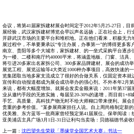
会议，将第41届家拆建材展会时间定于2012年5月25-27日，
展经验，武汉家拆建材博览会早以声名远扬，正在社会上，行
开辟武汉市场的主要平台和堆积地。正在他们看来，积极无力
展过程中，不单要秉承以“专注办展，办事第一”的博得更多客
南京、贵阳等多个大城市，家拆建材、的一坐式采购平台逐步
为一楼、二楼和南厅约40000平米，将涵盖地板、门窗、洁
将引进20多家出名家拆公司、300多家品牌建材。展会的成
展览工程、展览运输等4大类近1000种办事项目，高效快速
览集团取当地多家支流成立了很好的合做关系，仅固定资本就达
宣传和自动报道都成为展会成功举办的强心剂。不外本年2月第
来说，都有大幅度增加。就展会发卖金额来说：2011年第37届展会
业从邀约手段的无效实施，每届呈20-30%的递增，而目前1
手艺、高质量、高科技产物无时不给大师糊口带来便利。展会
贵重的参考价值。”某参展商家担任人说。自上周尚格制定新的
优美雅、东方蓝等一批商家曾经预定第41届展位。保举阅读：
亚美浦店主具广场3月1日-31日让利勾当卖场：贝德福德书桌
上一篇：
沈巴望先生荣获「墨缘堂全国艺术大赛」书法一