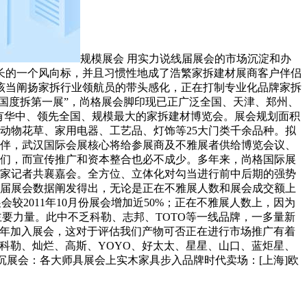
规模展会 用实力说线届展会的市场沉淀和办
长的一个风向标，并且习惯性地成了浩繁家拆建材展商客户伴侣
该当阐扬家拆行业领航员的带头感化，正在打制专业化品牌家拆
国度拆第一展”，尚格展会脚印现已正广泛全国、天津、郑州、
有华中、领先全国、规模最大的家拆建材博览会。展会规划面积
、动物花草、家用电器、工艺品、灯饰等25大门类千余品种。拟
伙伴，武汉国际会展核心将给参展商及不雅展者供给博览会议、
我们，而宣传推广和资本整合也必不成少。多年来，尚格国际展
多家记者共襄嘉会。全方位、立体化对勾当进行前中后期的强势
历届展会数据阐发得出，无论是正在不雅展人数和展会成交额上
展会较2011年10月份展会增加近50%；正在不雅展人数上，因为
主要力量。此中不乏科勒、志邦、TOTO等一线品牌，一多量新
三年加入展会，这对于评估我们产物可否正在进行市场推广有着
科勒、灿烂、高斯、YOYO、好太太、星星、山口、蓝炬星、
沉展会：各大师具展会上实木家具步入品牌时代卖场：[上海]欧